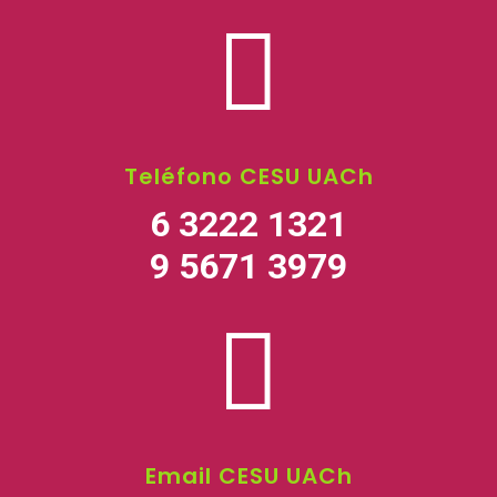

Teléfono CESU UACh
6 3222 1321
9 5671 3979

Email CESU UACh