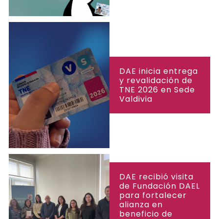
DAE inicia entrega
y revalidación de
TNE 2026 en Sede
Valdivia
DAE recibió visita
de Fundación DAEL
para fortalecer
alianza en
beneficio de