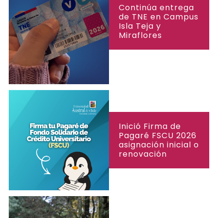
Continúa entrega
de TNE en Campus
Isla Teja y
Miraflores
Inició Firma de
Pagaré FSCU 2026
asignación inicial o
renovación