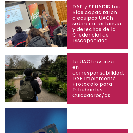
DAE y SENADIS Los
Ríos capacitaron
a equipos UACh
sobre importancia
y derechos de la
Credencial de
Discapacidad
La UACh avanza
en
corresponsabilidad:
DAE implementó
Protocolo para
Estudiantes
Cuidadores/as