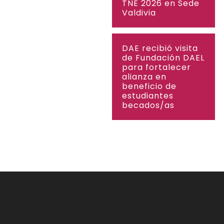
TNE 2026 en Sede
Valdivia
DAE recibió visita
de Fundación DAEL
para fortalecer
alianza en
beneficio de
estudiantes
becados/as