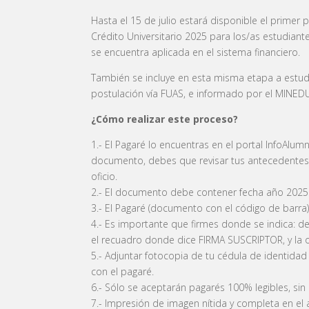
Hasta el 15 de julio estará disponible el primer
Crédito Universitario 2025 para los/as estudiant
se encuentra aplicada en el sistema financiero.
También se incluye en esta misma etapa a estudi
postulación vía FUAS, e informado por el MINED
¿Cómo realizar este proceso?
1.- El Pagaré lo encuentras en el portal InfoAlu
documento, debes que revisar tus antecedentes 
oficio.
2.- El documento debe contener fecha año 2025.
3.- El Pagaré (documento con el código de barra) 
4.- Es importante que firmes donde se indica: d
el recuadro donde dice FIRMA SUSCRIPTOR, y la o
5.- Adjuntar fotocopia de tu cédula de identidad
con el pagaré.
6.- Sólo se aceptarán pagarés 100% legibles, sin
7.- lmpresión de imagen nítida y completa en el