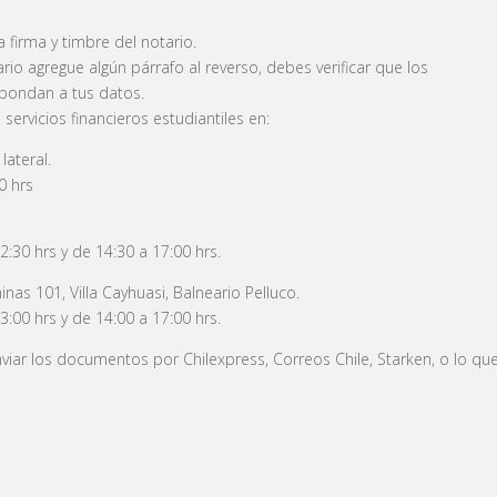
a firma y timbre del notario.
rio agregue algún párrafo al reverso, debes verificar que los
spondan a tus datos.
rvicios financieros estudiantiles en:
lateral.
0 hrs
2:30 hrs y de 14:30 a 17:00 hrs.
as 101, Villa Cayhuasi, Balneario Pelluco.
3:00 hrs y de 14:00 a 17:00 hrs.
nviar los documentos por Chilexpress, Correos Chile, Starken, o lo qu