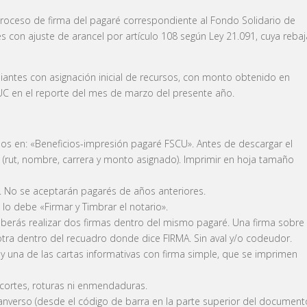
 proceso de firma del pagaré correspondiente al Fondo Solidario de
es con ajuste de arancel por artículo 108 según Ley 21.091, cuya rebaj
antes con asignación inicial de recursos, con monto obtenido en
UC en el reporte del mes de marzo del presente año.
mnos en: «Beneficios-impresión pagaré FSCU». Antes de descargar el
(rut, nombre, carrera y monto asignado). Imprimir en hoja tamaño
 No se aceptarán pagarés de años anteriores.
lo debe «Firmar y Timbrar el notario».
eberás realizar dos firmas dentro del mismo pagaré. Una firma sobre
tra dentro del recuadro donde dice FIRMA. Sin aval y/o codeudor.
 y una de las cartas informativas con firma simple, que se imprimen
 cortes, roturas ni enmendaduras.
 anverso (desde el código de barra en la parte superior del document