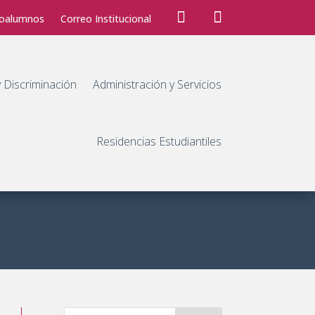


foalumnos
Correo Institucional
y Discriminación
Administración y Servicios
Residencias Estudiantiles