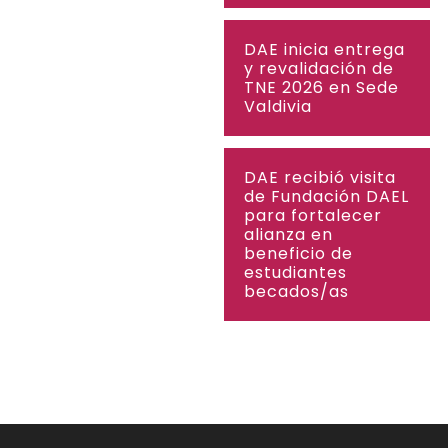
DAE inicia entrega
y revalidación de
TNE 2026 en Sede
Valdivia
DAE recibió visita
de Fundación DAEL
para fortalecer
alianza en
beneficio de
estudiantes
becados/as